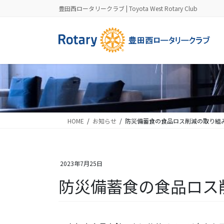
コ
ナ
豊田西ロータリークラブ | Toyota West Rotary Club
ン
ビ
テ
ゲ
ン
ー
ツ
シ
に
ョ
移
ン
動
に
移
動
HOME
お知らせ
防災備蓄食の食品ロス削減の取り組
2023年7月25日
防災備蓄食の食品ロス