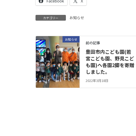
Facebook
X
お知らせ
カテゴリー
お知らせ
前の記事
豊田市内こども園(若
宮こども園、野見こど
も園)へ各園2脚を寄贈
しました。
2022年3月18日